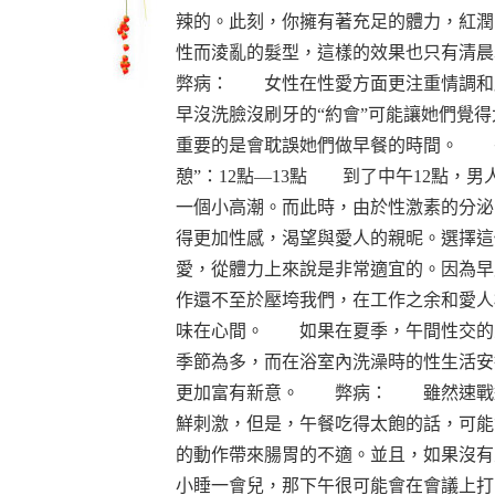
辣的。此刻，你擁有著充足的體力，紅潤
性而淩亂的髮型，這樣的效果也只有
弊病： 女性在性愛方面更注重情調和
早沒洗臉沒刷牙的“約會”可能讓她們覺
重要的是會耽誤她們做早餐的時間。 
憩”：12點—13點 到了中午12點，男
一個小高潮。而此時，由於性激素的分泌
得更加性感，渴望與愛人的親昵。選擇這
愛，從體力上來說是非常適宜的。因為早
作還不至於壓垮我們，在工作之余和愛人
味在心間。 如果在夏季，午間性交的
季節為多，而在浴室內洗澡時的性生活安
更加富有新意。 弊病： 雖然速戰
鮮刺激，但是，午餐吃得太飽的話，可能
的動作帶來腸胃的不適。並且，如果沒有
小睡一會兒，那下午很可能會在會議