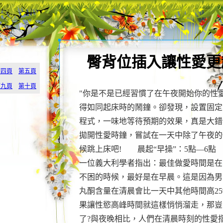
臀背位插入讓性愛更
第四頁
第五頁
第九頁
第十頁
"你是不是已經習慣了在午夜開始你的性
得如同起床時的鬧鐘。卻發現，設置固定
程式，一味地等待預期的效果，真是大錯
拋開性愛時鐘，嘗試在一天中除了午夜的
候跳上床吧! 晨起“早操”：5點—6
一位義大利學者指出：最佳做愛時間是在
不困的時候，最好是在早晨。這是因為男
丸酮含量在清晨會比一天中其他時間高25
果讓性慾高峰時間就這樣悄悄溜走，那豈
了?與夜晚相比，人們在清晨時刻的性愛