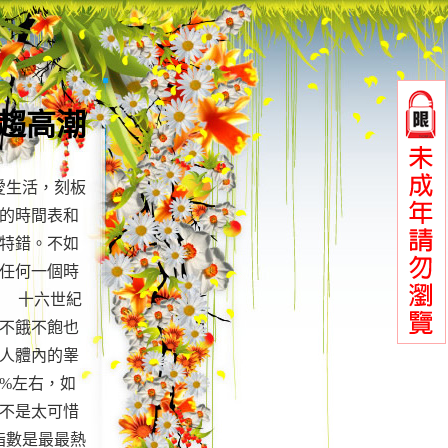
趨高潮
愛生活，刻板
的時間表和
特錯。不如
任何一個時
點 十六世紀
不餓不飽也
人體內的睾
%左右，如
不是太可惜
指數是最最熱