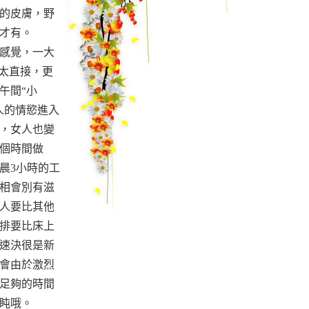
的皮膚，野
清晨才有。
感覺，一大
得太直接，更
午間“小
人的情慾進入
，女人也變
個時間做
晨3小時的工
相會別有滋
人要比其他
排要比床上
速決很是新
會由於激烈
足夠的時間
上打盹哦。