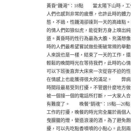
黃昏“饑渴”：18點 當太陽下山時，
人們也感到非常的疲憊，也許此時的體力
態，不過，性饑渴卻達到一天的高峰點。
的情人們如狼似虎，能從對方身上嗅出純
道。黃昏時的性行為最為大膽、充滿想像
時的人們最希望嘗試做些衝破常規的舉
人來說也是一樣，結束了一天的工作，還
輕鬆的晚間時光在等待我們，此時的心情
可以下班後直奔大床來一次從容不迫的性
在情感上也能獲得很大的滿足。 弊
時間段最易受到打擾，不管選什麼地方做
被一個接一個的電話所打斷，一大家人合
有難度了。 晚餐“銷魂”：19點—2
工作的打擾，晚餐的時光完全屬於兩個人
曳朦朧的燈，營造浪漫的酒，為了避免飽
擾，可以先吃點香噴噴的小點心。此刻兩