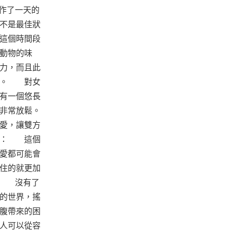
工作了一天的
不是最佳狀
這個時間段
動物的味
力，而且此
動。 對女
有一個悠長
非常放鬆。
愛，讓雙方
病： 這個
愛都可能會
住的就更加
0點 沒有了
的世界，搖
腹帶來的困
人可以從容